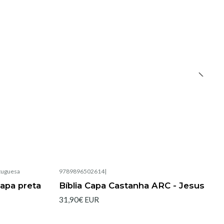
rtuguesa
9789896502614
|
Esgotado
apa preta
Bíblia Capa Castanha ARC - Jesus
31,90€ EUR