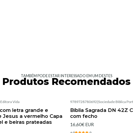
TAMBÉM PODE ESTAR INTERESSADO EM UM DESTES
Produtos Recomendados
|
Editora Vida
9789728780692
|
Sociedade Bíblica Po
Esgotado
 com letra grande e
Bíblia Sagrada DN 42Z C
e Jesus a vermelho Capa
com fecho
el e beiras prateadas
16,60€ EUR
4.0