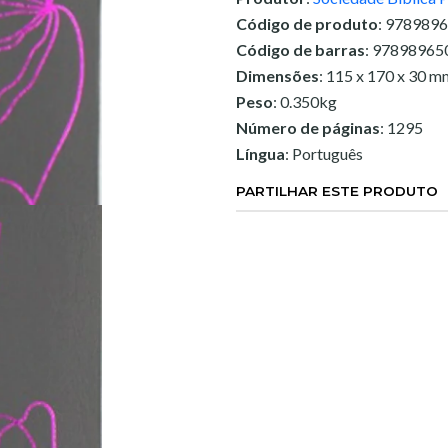
Código de produto
: 978989
Código de barras
: 97898965
Dimensões
: 115 x 170 x 30 m
Peso
: 0.350kg
Número de páginas
: 1295
Língua
: Português
PARTILHAR ESTE PRODUTO