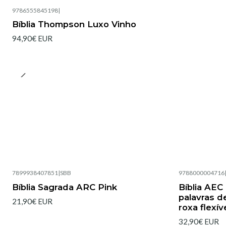
9786555845198
|
Bíblia Thompson Luxo Vinho
94,90€ EUR
7899938407851
|
SBB
9788000004716
Esgotado
Esgotado
Bíblia Sagrada ARC Pink
Bíblia AEC
palavras d
21,90€ EUR
roxa flexív
32,90€ EUR