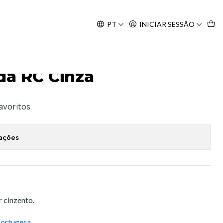
Agosto, às 10H.
PT
INICIAR SESSÃO
da RC Cinza
favoritos
zações
r cinzento.
Portugesa