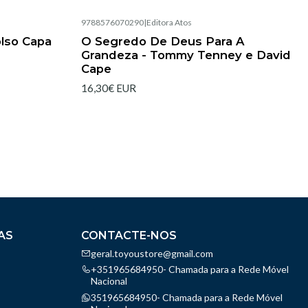
9788576070290
|
Editora Atos
Esgotado
olso Capa
O Segredo De Deus Para A
Grandeza - Tommy Tenney e David
Cape
16,30€ EUR
AS
CONTACTE-NOS
geral.toyoustore@gmail.com
+351965684950- Chamada para a Rede Móvel
Nacional
351965684950- Chamada para a Rede Móvel