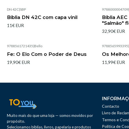
DN 42C
|
SBP
9788000004709
Esgotado
Esgotado
Bíblia DN 42C com capa vinil
Bíblia AEC
"Salmão" f
11€ EUR
32,90€ EUR
9788561721435
|
Bello
9788565993395
Esgotado
Esgotado
Fe: O Elo Com o Poder de Deus
Os Melhor
19,90€ EUR
11,99€ EUR
INFORMAÇ
Contacto
Livro de Recla
Muito mais do que uma loja — somos movidos por
Termos e Cond
propósito.
Política de Coo
Selecionamos bíblias, livros, papelaria e produtos