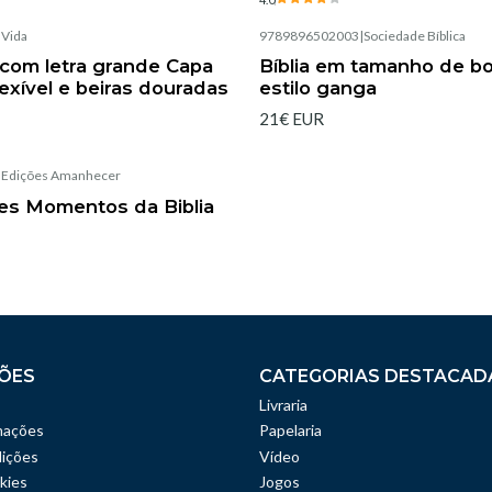
|
Vida
9789896502003
|
Sociedade Bíblica
 com letra grande Capa
Bíblia em tamanho de b
lexível e beiras douradas
estilo ganga
21€ EUR
|
Edições Amanhecer
es Momentos da Biblia
ÕES
CATEGORIAS DESTACAD
Livraria
mações
Papelaria
ições
Vídeo
kies
Jogos