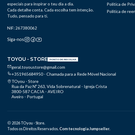
especiais para inspirar o teu dia a dia.
Política de Pri
Cada detalhe conta. Cada escolha tem intenção.
Politica de re
Tudo, pensado para ti.
NIF: 267380062
Siga-nos
TOYOU - STORE
PONTO DE RECOLHA
geral.toyoustore@gmail.com
+351965684950 - Chamada para a Rede Móvel Nacional
TOyou - Store
Rua da Paz Nº 263, Vida Sobrenatural - Igreja Crista
3800-587 CACIA - AVEIRO
Aveiro - Portugal
2026 TOyou - Store.
Todos os Direitos Reservados.
Com tecnologia Jumpseller
.