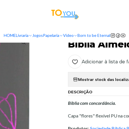
tas a partir do dia 5 de Agosto, serão processadas apenas a partir do dia 11 de 
Início
Livraria
Bíblias
Bíblia Almeida RC Cinza
HOME
Livraria
Jogos
Papelaria
Vídeo
Born to be Eternal
|
Bíblia Almei
Adicionar à lista de 
Mostrar stock das locali
DESCRIÇÃO
Bíblia com concordância.
Capa "flores" flexível PU na co
Produtor
:
Sociedade Bíblica 