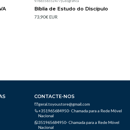
9786556552477
|
Geográfica
Esgotado
VA
Bíblia de Estudo do Discípulo
73,90€ EUR
AS
CONTACTE-NOS
geral.toyoustore@gmail.com
+351965684950- Chamada para a Rede Móvel
Nacional
351965684950- Chamada para a Rede Móvel
Nacional