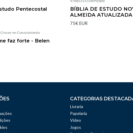
|
9788531115899
|
SBB
Esgotado
Estudo Pentecostal
BÍBLIA DE ESTUDO NO
ALMEIDA ATUALIZADA
75€ EUR
|
Crecer en Conocimiento
e faz forte - Belen
ÕES
CATEGORIAS DESTACAD
Livraria
mações
Papelaria
ições
Vídeo
kies
Jogos