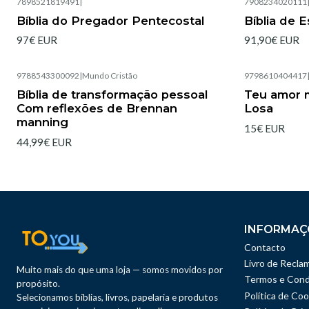
7898521819491
|
7908234020111
Bíblia do Pregador Pentecostal
Bíblia de 
97€ EUR
91,90€ EUR
9788543300092
|
Mundo Cristão
9798610404417
Esgotado
Bíblia de transformação pessoal
Teu amor m
Com reflexões de Brennan
Losa
manning
15€ EUR
44,99€ EUR
INFORMAÇ
Contacto
Livro de Recla
Muito mais do que uma loja — somos movidos por
Termos e Cond
propósito.
Política de Coo
Selecionamos bíblias, livros, papelaria e produtos