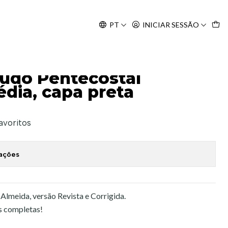
Agosto, às 10H.
PT
INICIAR SESSÃO
dia, capa preta
tudo Pentecostal
ia, capa preta
favoritos
zações
 Almeida, versão Revista e Corrigida.
s completas!