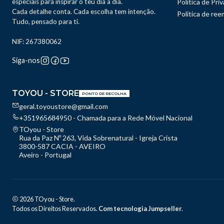
especiais para inspirar o teu dia a dia.
Política de Pri
Cada detalhe conta. Cada escolha tem intenção.
Politica de re
Tudo, pensado para ti.
NIF: 267380062
Siga-nos
TOYOU - STORE
PONTO DE RECOLHA
geral.toyoustore@gmail.com
+351965684950 - Chamada para a Rede Móvel Nacional
TOyou - Store
Rua da Paz Nº 263, Vida Sobrenatural - Igreja Crista
3800-587 CACIA - AVEIRO
Aveiro - Portugal
2026 TOyou - Store.
Todos os Direitos Reservados.
Com tecnologia Jumpseller
.