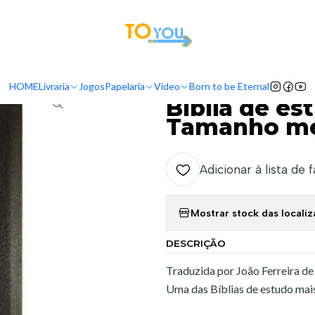
tas a partir do dia 5 de Agosto, serão processadas apenas a partir do dia 11 de 
Bíblias
Bíblias de Estudo
Bíblia de estudo Pentecostal Tamanho mé
HOME
Livraria
Jogos
Papelaria
Vídeo
Born to be Eternal
|
Bíblia de es
Tamanho méd
Adicionar à lista de 
Mostrar stock das locali
DESCRIÇÃO
Traduzida por João Ferreira de
Uma das Bíblias de estudo mai