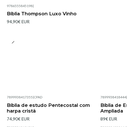
9786555845198
|
Bíblia Thompson Luxo Vinho
94,90€ EUR
7899938417355
|
CPAD
7899938418444
Esgotado
Bíblia de estudo Pentecostal com
Bíblia de 
harpa cristã
Ampliada
74,90€ EUR
89€ EUR