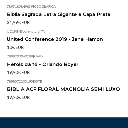
7897185849639
|
GEOGRÁFICA
Esgotado
Bíblia Sagrada Letra Gigante e Capa Preta
31,99€ EUR
UC19JH
|
Sobrenatural TV
United Conference 2019 - Jane Hamon
10€ EUR
7898203060289
|
CPAD
Heróis da fé - Orlando Boyer
19,90€ EUR
7898572203195
|
SBTB
Esgotado
BIBLIA ACF FLORAL MAGNOLIA SEMI LUXO
19,90€ EUR