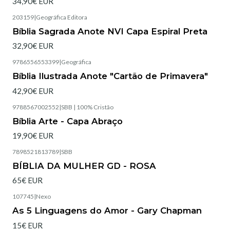
34,90€ EUR
203159
|
Geográfica Editora
Esgotado
Bíblia Sagrada Anote NVI Capa Espiral Preta
32,90€ EUR
9786556553399
|
Geográfica
Esgotado
Bíblia Ilustrada Anote "Cartão de Primavera"
42,90€ EUR
9788567002552
|
SBB | 100% Cristão
Esgotado
Bíblia Arte - Capa Abraço
19,90€ EUR
7898521813789
|
SBB
Esgotado
BÍBLIA DA MULHER GD - ROSA
65€ EUR
107745
|
Nexo
As 5 Linguagens do Amor - Gary Chapman
15€ EUR