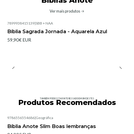
Bíblias Anote
Ver mais produtos
7899938415139
|
SBB + NAA
Bíblia Sagrada Jornada - Aquarela Azul
59,90€ EUR
TAMBÉM PODE ESTAR INTERESSADO EM UM DESTES
Produtos Recomendados
9786556554686
|
Geográfica
Esgotado
Bíblia Anote Slim Boas lembranças