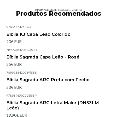
TAMBÉM PODE ESTAR INTERESSADO EM UM DESTES
Produtos Recomendados
9788577425846
|
Esgotado
Bíblia KJ Capa Leão Colorido
20€ EUR
7899938420126
|
SBB
Esgotado
Bíblia Sagrada Capa Leão - Rosé
25€ EUR
7899938420089
|
SBB
Esgotado
Bíblia Sagrada ARC Preta com Fecho
23€ EUR
9789896502508
|
SBP
Esgotado
Bíblia Sagrada ARC Letra Maior (DN53LM
Leão)
19,90€ EUR