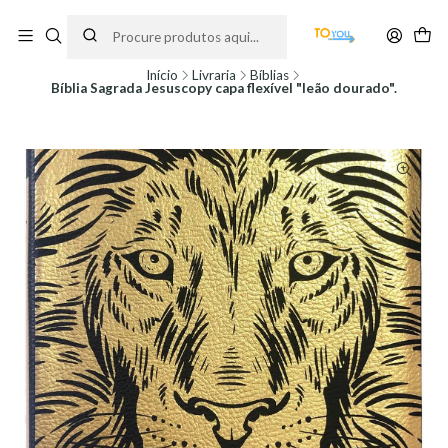
Encomendas feitas a partir do dia 5 de Agosto, serão processadas apenas a
partir do dia 11 de Agosto, às 10H.
Início
Livraria
Bíblias
Bíblia Sagrada Jesuscopy capa flexível "leão dourado".