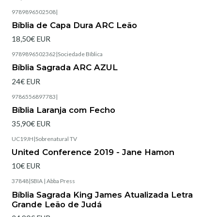
9789896502508
|
Esgotado
Bíblia de Capa Dura ARC Leão
18,50€ EUR
9789896502362
|
Sociedade Bíblica
Esgotado
Bíblia Sagrada ARC AZUL
24€ EUR
9786556897783
|
Esgotado
Bíblia Laranja com Fecho
35,90€ EUR
UC19JH
|
Sobrenatural TV
United Conference 2019 - Jane Hamon
10€ EUR
37848
|
SBIA | Abba Press
Esgotado
Bíblia Sagrada King James Atualizada Letra
Grande Leão de Judá