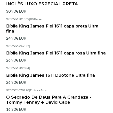
INGLÊS LUXO ESPECIAL PRETA
30,90€ EUR
9788581581385
|
BVBooks
Esgotado
Bíblia King James Fiel 1611 capa preta Ultra
fina
24,90€ EUR
9786586996357
|
Esgotado
Bíblia King James Fiel 1611 capa rosa Ultra fina
26,90€ EUR
9788581582054
|
Bíblia King James 1611 Duotone Ultra fina
26,90€ EUR
9788576070290
|
Editora Atos
Esgotado
O Segredo De Deus Para A Grandeza -
Tommy Tenney e David Cape
16,30€ EUR