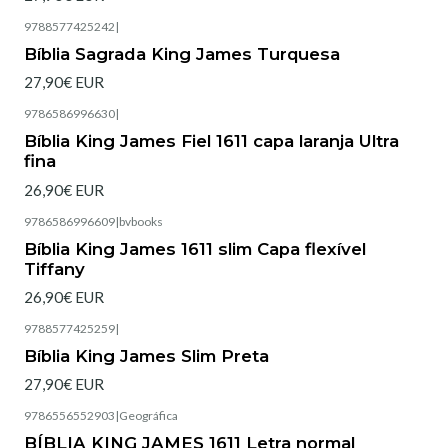
9788577425242
|
Bíblia Sagrada King James Turquesa
27,90€ EUR
9786586996630
|
Esgotado
Bíblia King James Fiel 1611 capa laranja Ultra
fina
26,90€ EUR
9786586996609
|
bvbooks
Esgotado
Bíblia King James 1611 slim Capa flexível
Tiffany
26,90€ EUR
9788577425259
|
Esgotado
Bíblia King James Slim Preta
27,90€ EUR
9786556552903
|
Geográfica
BÍBLIA KING JAMES 1611 Letra normal