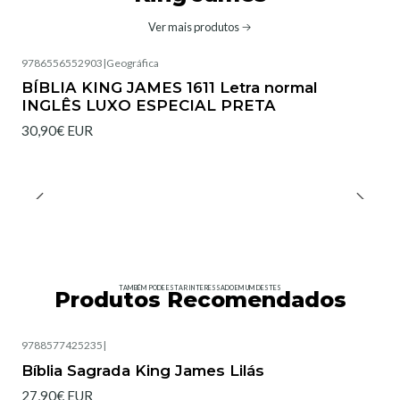
Ver mais produtos
9786556552903
|
Geográfica
BÍBLIA KING JAMES 1611 Letra normal
INGLÊS LUXO ESPECIAL PRETA
30,90€ EUR
TAMBÉM PODE ESTAR INTERESSADO EM UM DESTES
Produtos Recomendados
9788577425235
|
Esgotado
Bíblia Sagrada King James Lilás
27,90€ EUR