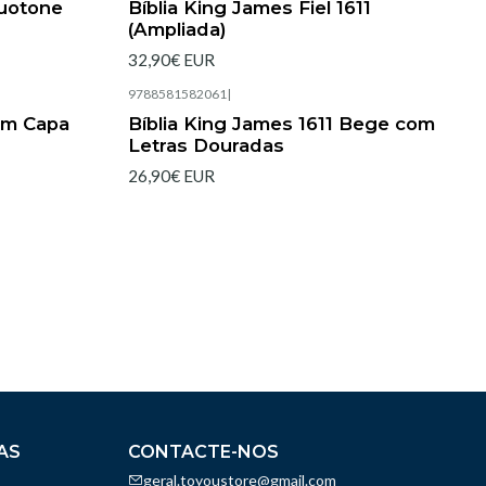
Duotone
Bíblia King James Fiel 1611
(Ampliada)
32,90€ EUR
9788581582061
|
lim Capa
Bíblia King James 1611 Bege com
Letras Douradas
26,90€ EUR
AS
CONTACTE-NOS
geral.toyoustore@gmail.com