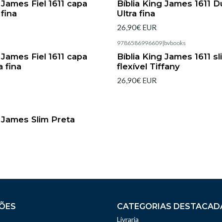
 James Fiel 1611 capa
Bíblia King James 1611 
 fina
Ultra fina
26,90€ EUR
|
9786586996609
|
bvbooks
Esgotado
 James Fiel 1611 capa
Bíblia King James 1611 s
a fina
flexível Tiffany
26,90€ EUR
|
g James Slim Preta
ÕES
CATEGORIAS DESTACAD
Livraria