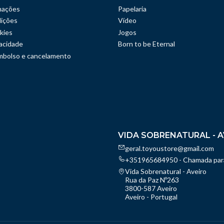
mações
Papelaria
ições
Vídeo
kies
Jogos
vacidade
Born to be Eternal
embolso e cancelamento
VIDA SOBRENATURAL - A
geral.toyoustore@gmail.com
+351965684950 - Chamada para
Vida Sobrenatural - Aveiro
Rua da Paz Nº263
3800-587 Aveiro
Aveiro - Portugal