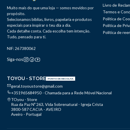
Livro de Recla
Muito mais do que uma loja — somos movidos por
Termos e Cond
propósito.
Política de Coo
Selecionamos bíblias, livros, papelaria e produtos
especiais para inspirar o teu dia a dia.
Política de Pri
Cada detalhe conta. Cada escolha tem intenção.
Politica de re
Tudo, pensado para ti.
NIF: 267380062
Siga-nos
TOYOU - STORE
PONTO DE RECOLHA
geral.toyoustore@gmail.com
+351965684950 - Chamada para a Rede Móvel Nacional
TOyou - Store
Rua da Paz Nº 263, Vida Sobrenatural - Igreja Crista
3800-587 CACIA - AVEIRO
Aveiro - Portugal