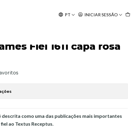
Agosto, às 10H.
PT
INICIAR SESSÃO
Ultra fina
James Fiel 1611 capa rosa
favoritos
zações
 é descrita como uma das publicações mais importantes
 fiel ao Textus Receptus.