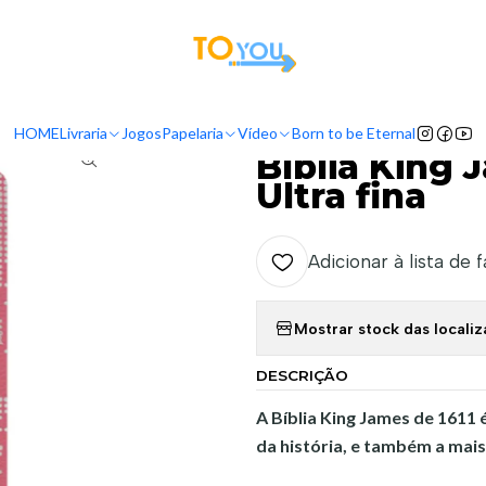
tas a partir do dia 5 de Agosto, serão processadas apenas a partir do dia 11 de 
vraria
Bíblias
Bíblias Diversas
Bíblia King James Fiel 1611 capa rosa 
HOME
Livraria
Jogos
Papelaria
Vídeo
Born to be Eternal
|
Bíblia King 
Ultra fina
Adicionar à lista de 
Mostrar stock das locali
DESCRIÇÃO
A Bíblia King James de 1611
da história, e também a mais