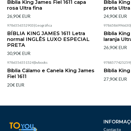
Bíblia King James Fiel 1611 capa
Bíblia King
rosa Ultra fina
preta Ultra
26,90€ EUR
24,90€ EUR
9786556552903
|
Geográfica
9786586996630
Esgotado
BÍBLIA KING JAMES 1611 Letra
Bíblia King
normal INGLÊS LUXO ESPECIAL
laranja Ultr
PRETA
26,90€ EUR
30,90€ EUR
9786556551524
|
bvbooks
9788577425259
Esgotado
Esgotado
Bíblia Cálamo e Canela King James
Bíblia Kin
Fiel 1611
27,90€ EUR
20€ EUR
INFORMAÇ
Contacto