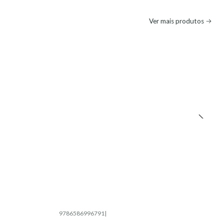
Ver mais produtos
9786586996791
|
Esgotado