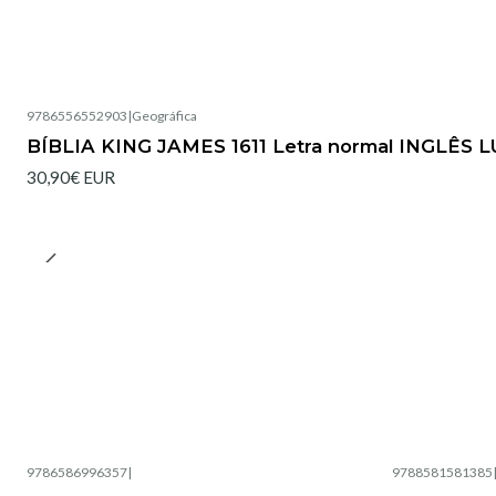
9786556552903
|
Geográfica
BÍBLIA KING JAMES 1611 Letra normal INGLÊS
30,90€ EUR
9786586996357
|
9788581581385
Esgotado
Esgotado