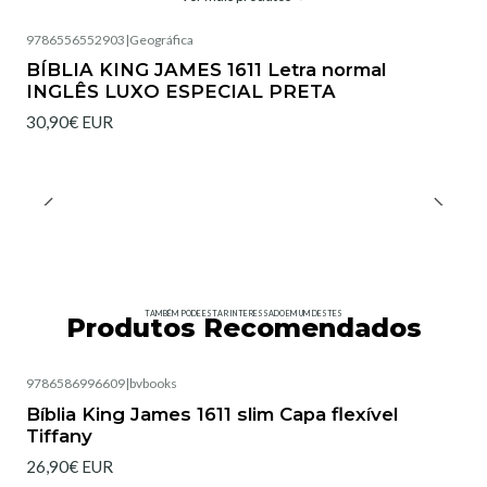
9786556552903
|
Geográfica
BÍBLIA KING JAMES 1611 Letra normal
INGLÊS LUXO ESPECIAL PRETA
30,90€ EUR
TAMBÉM PODE ESTAR INTERESSADO EM UM DESTES
Produtos Recomendados
9786586996609
|
bvbooks
Esgotado
Bíblia King James 1611 slim Capa flexível
Tiffany
26,90€ EUR