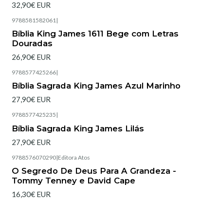
32,90€ EUR
9788581582061
|
Bíblia King James 1611 Bege com Letras
Douradas
26,90€ EUR
9788577425266
|
Esgotado
Bíblia Sagrada King James Azul Marinho
27,90€ EUR
9788577425235
|
Esgotado
Bíblia Sagrada King James Lilás
27,90€ EUR
9788576070290
|
Editora Atos
Esgotado
O Segredo De Deus Para A Grandeza -
Tommy Tenney e David Cape
16,30€ EUR