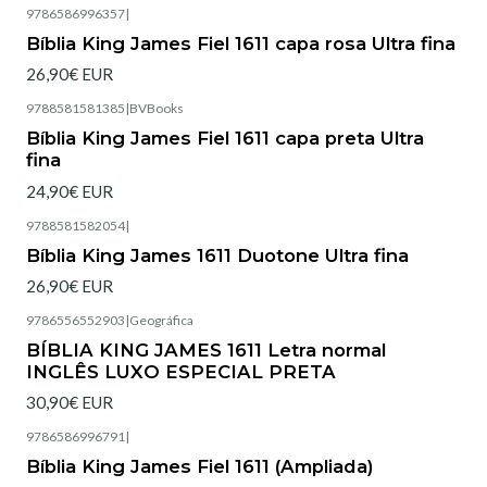
9786586996357
|
Esgotado
Bíblia King James Fiel 1611 capa rosa Ultra fina
26,90€ EUR
9788581581385
|
BVBooks
Esgotado
Bíblia King James Fiel 1611 capa preta Ultra
fina
24,90€ EUR
9788581582054
|
Bíblia King James 1611 Duotone Ultra fina
26,90€ EUR
9786556552903
|
Geográfica
BÍBLIA KING JAMES 1611 Letra normal
INGLÊS LUXO ESPECIAL PRETA
30,90€ EUR
9786586996791
|
Esgotado
Bíblia King James Fiel 1611 (Ampliada)