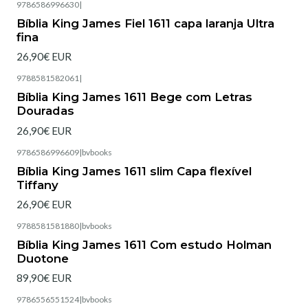
9786586996630
|
Esgotado
Bíblia King James Fiel 1611 capa laranja Ultra
fina
26,90€ EUR
9788581582061
|
Bíblia King James 1611 Bege com Letras
Douradas
26,90€ EUR
9786586996609
|
bvbooks
Esgotado
Bíblia King James 1611 slim Capa flexível
Tiffany
26,90€ EUR
9788581581880
|
bvbooks
Esgotado
Bíblia King James 1611 Com estudo Holman
Duotone
89,90€ EUR
9786556551524
|
bvbooks