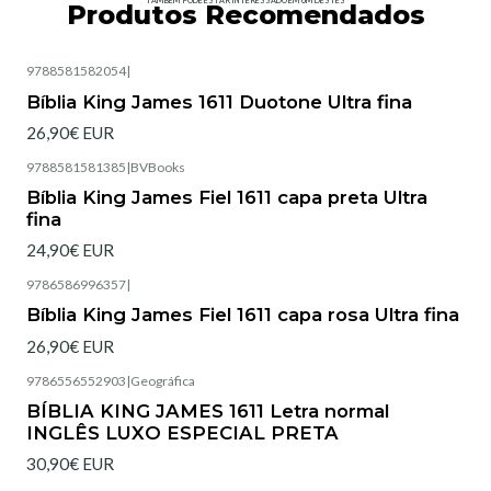
TAMBÉM PODE ESTAR INTERESSADO EM UM DESTES
Produtos Recomendados
9788581582054
|
Bíblia King James 1611 Duotone Ultra fina
26,90€ EUR
9788581581385
|
BVBooks
Esgotado
Bíblia King James Fiel 1611 capa preta Ultra
fina
24,90€ EUR
9786586996357
|
Esgotado
Bíblia King James Fiel 1611 capa rosa Ultra fina
26,90€ EUR
9786556552903
|
Geográfica
BÍBLIA KING JAMES 1611 Letra normal
INGLÊS LUXO ESPECIAL PRETA
30,90€ EUR