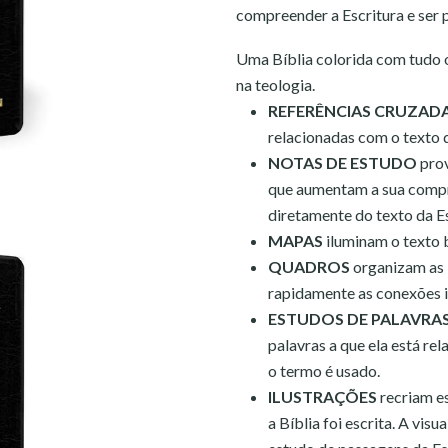
compreender a Escritura e ser 
Uma Bíblia colorida com tudo o
na teologia.
REFERÊNCIAS CRUZAD
relacionadas com o texto 
NOTAS DE ESTUDO
prov
que aumentam a sua compr
diretamente do texto da Es
MAPAS
iluminam o texto 
QUADROS
organizam as 
rapidamente as conexões 
ESTUDOS DE PALAVRA
palavras a que ela está r
o termo é usado.
ILUSTRAÇÕES
recriam e
a Bíblia foi escrita. A vis