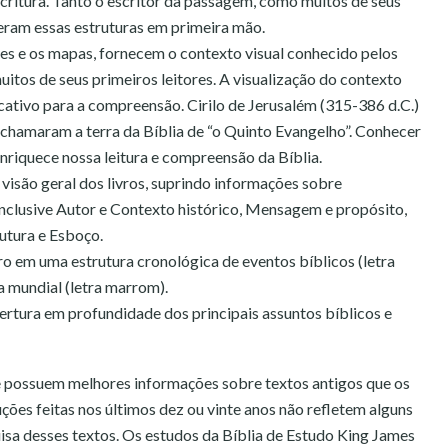
critura. Tanto o escritor da passagem, como muitos de seus
ceram essas estruturas em primeira mão.
ões e os mapas, fornecem o contexto visual conhecido pelos
muitos de seus primeiros leitores. A visualização do contexto
ficativo para a compreensão. Cirilo de Jerusalém (315-386 d.C.)
 chamaram a terra da Bíblia de “o Quinto Evangelho”. Conhecer
enriquece nossa leitura e compreensão da Bíblia.
visão geral dos livros, suprindo informações sobre
inclusive Autor e Contexto histórico, Mensagem e propósito,
rutura e Esboço.
vro em uma estrutura cronológica de eventos bíblicos (letra
ia mundial (letra marrom).
tura em profundidade dos principais assuntos bíblicos e
je possuem melhores informações sobre textos antigos que os
ções feitas nos últimos dez ou vinte anos não refletem alguns
uisa desses textos. Os estudos da Bíblia de Estudo King James