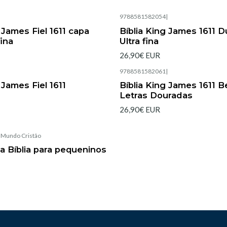
|
9788581582054
|
 James Fiel 1611 capa
Bíblia King James 1611 
fina
Ultra fina
26,90€ EUR
|
9788581582061
|
 James Fiel 1611
Bíblia King James 1611 
Letras Douradas
26,90€ EUR
|
Mundo Cristão
da Bíblia para pequeninos