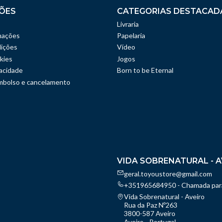
ÕES
CATEGORIAS DESTACAD
Livraria
mações
Papelaria
ições
Vídeo
kies
Jogos
vacidade
Born to be Eternal
embolso e cancelamento
VIDA SOBRENATURAL - A
geral.toyoustore@gmail.com
+351965684950 - Chamada para
Vida Sobrenatural - Aveiro
Rua da Paz Nº263
3800-587 Aveiro
Aveiro - Portugal