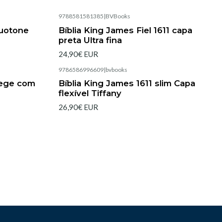
9788581581385
|
BVBooks
Esgotado
Duotone
Bíblia King James Fiel 1611 capa
preta Ultra fina
24,90€ EUR
9786586996609
|
bvbooks
Esgotado
Bege com
Bíblia King James 1611 slim Capa
flexível Tiffany
26,90€ EUR