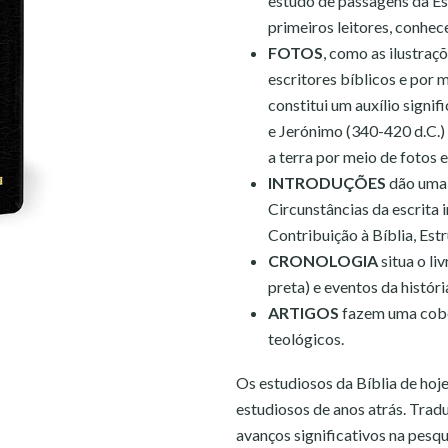
estudo de passagens da Es
primeiros leitores, conhe
FOTOS
, como as ilustraç
escritores bíblicos e por 
constitui um auxílio signi
e Jerónimo (340-420 d.C.)
a terra por meio de fotos 
INTRODUÇÕES
dão uma 
Circunstâncias da escrita 
Contribuição à Bíblia, Est
CRONOLOGIA
situa o li
preta) e eventos da histór
ARTIGOS
fazem uma cober
teológicos.
Os estudiosos da Bíblia de ho
estudiosos de anos atrás. Tradu
avanços significativos na pesq