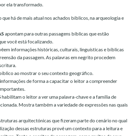
por ela transformado.
 que há de mais atual nos achados bíblicos, na arqueologia e
AS
apontam para outras passagens bíblicas que estão
que você está focalizando.
êem informações históricas, culturais, linguísticas e bíblicas
eensão da passagem. As palavras em negrito procedem
critura.
bíblico ao mostrar o seu contexto geográfico.
informações de forma a capacitar o leitor a compreender
importantes.
S
habilitam o leitor a ver uma palavra-chave e a família de
elacionada. Mostra também a variedade de expressões nas quais
struturas arquitectónicas que fizeram parte do cenário no qual
ualização dessas estruturas provê um contexto para a leitura e