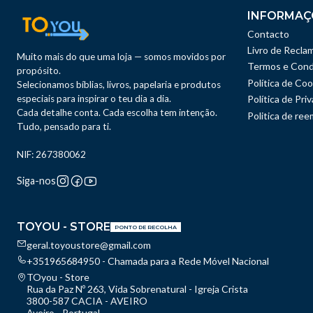
INFORMAÇ
Contacto
Livro de Recla
Muito mais do que uma loja — somos movidos por
Termos e Cond
propósito.
Política de Coo
Selecionamos bíblias, livros, papelaria e produtos
especiais para inspirar o teu dia a dia.
Política de Pri
Cada detalhe conta. Cada escolha tem intenção.
Politica de re
Tudo, pensado para ti.
NIF: 267380062
Siga-nos
TOYOU - STORE
PONTO DE RECOLHA
geral.toyoustore@gmail.com
+351965684950 - Chamada para a Rede Móvel Nacional
TOyou - Store
Rua da Paz Nº 263, Vida Sobrenatural - Igreja Crista
3800-587 CACIA - AVEIRO
Aveiro - Portugal