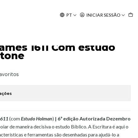
Agosto, às 10H.
PT
INICIAR SESSÃO
lman Duotone
 James 1611 Com estudo
tone
favoritos
zações
1611
(com
Estudo Holman
)
| 6ª edição Autorizada Dezembro
oiar de maneira decisiva o estudo Bíblico. A Escritura é aqui o
acterísticas e ferramentas são desenhadas para ajudá-lo a