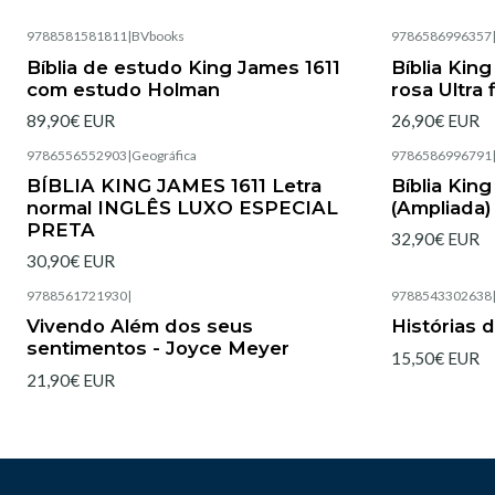
9788581581811
|
BVbooks
9786586996357
Esgotado
Esgotado
Bíblia de estudo King James 1611
Bíblia King
com estudo Holman
rosa Ultra 
89,90€ EUR
26,90€ EUR
9786556552903
|
Geográfica
9786586996791
Esgotado
BÍBLIA KING JAMES 1611 Letra
Bíblia King
normal INGLÊS LUXO ESPECIAL
(Ampliada)
PRETA
32,90€ EUR
30,90€ EUR
9788561721930
|
9788543302638
Esgotado
Vivendo Além dos seus
Histórias 
sentimentos - Joyce Meyer
15,50€ EUR
21,90€ EUR