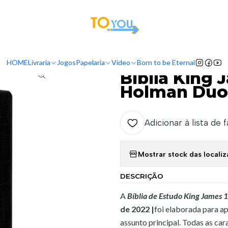
tas a partir do dia 5 de Agosto, serão processadas apenas a partir do dia 11 de 
a
Bíblias
Bíblias de Estudo
Bíblia King James 1611 Com estudo Ho
HOME
Livraria
Jogos
Papelaria
Vídeo
Born to be Eternal
|
Bíblia King
Holman Duo
Adicionar à lista de 
Mostrar stock das locali
DESCRIÇÃO
A
Bíblia de Estudo King James 
de 2022 |
foi elaborada para ap
assunto principal. Todas as car