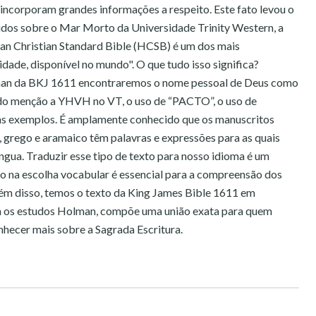
incorporam grandes informações a respeito. Este fato levou o
studos sobre o Mar Morto da Universidade Trinity Western, a
an Christian Standard Bible (HCSB) é um dos mais
dade, disponível no mundo". O que tudo isso significa?
lman da BKJ 1611 encontraremos o nome pessoal de Deus como
o menção a YHVH no VT, o uso de “PACTO”, o uso de
ns exemplos. É amplamente conhecido que os manuscritos
o, grego e aramaico têm palavras e expressões para as quais
ngua. Traduzir esse tipo de texto para nosso idioma é um
o na escolha vocabular é essencial para a compreensão dos
lém disso, temos o texto da King James Bible 1611 em
m os estudos Holman, compõe uma união exata para quem
nhecer mais sobre a Sagrada Escritura.