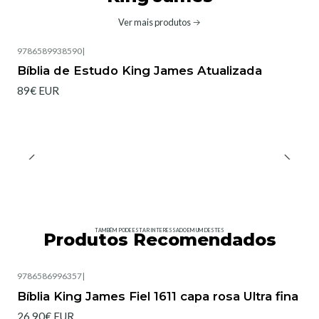
Ver mais produtos
9786589938590
|
Bíblia de Estudo King James Atualizada
89€ EUR
TAMBÉM PODE ESTAR INTERESSADO EM UM DESTES
Produtos Recomendados
9786586996357
|
Esgotado
Bíblia King James Fiel 1611 capa rosa Ultra fina
26,90€ EUR