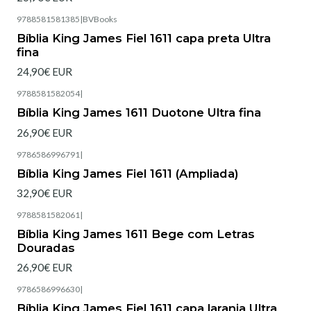
9788581581385
|
BVBooks
Esgotado
Bíblia King James Fiel 1611 capa preta Ultra
fina
24,90€ EUR
9788581582054
|
Bíblia King James 1611 Duotone Ultra fina
26,90€ EUR
9786586996791
|
Esgotado
Bíblia King James Fiel 1611 (Ampliada)
32,90€ EUR
9788581582061
|
Bíblia King James 1611 Bege com Letras
Douradas
26,90€ EUR
9786586996630
|
Esgotado
Bíblia King James Fiel 1611 capa laranja Ultra