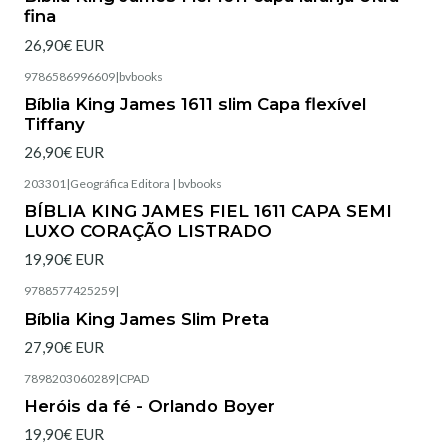
fina
26,90€ EUR
9786586996609
|
bvbooks
Esgotado
Bíblia King James 1611 slim Capa flexível
Tiffany
26,90€ EUR
203301
|
Geográfica Editora | bvbooks
Esgotado
BÍBLIA KING JAMES FIEL 1611 CAPA SEMI
LUXO CORAÇÃO LISTRADO
19,90€ EUR
9788577425259
|
Esgotado
Bíblia King James Slim Preta
27,90€ EUR
7898203060289
|
CPAD
Heróis da fé - Orlando Boyer
19,90€ EUR