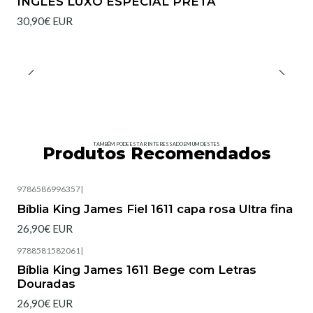
INGLÊS LUXO ESPECIAL PRETA
30,90€ EUR
TAMBÉM PODE ESTAR INTERESSADO EM UM DESTES
Produtos Recomendados
9786586996357
|
Esgotado
Bíblia King James Fiel 1611 capa rosa Ultra fina
26,90€ EUR
9788581582061
|
Bíblia King James 1611 Bege com Letras
Douradas
26,90€ EUR