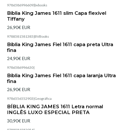
9786586996609
|
bvbooks
Esgotado
Bíblia King James 1611 slim Capa flexível
Tiffany
26,90€ EUR
9788581581385
|
BVBooks
Esgotado
Bíblia King James Fiel 1611 capa preta Ultra
fina
24,90€ EUR
9786586996630
|
Esgotado
Bíblia King James Fiel 1611 capa laranja Ultra
fina
26,90€ EUR
9786556552903
|
Geográfica
BÍBLIA KING JAMES 1611 Letra normal
INGLÊS LUXO ESPECIAL PRETA
30,90€ EUR
9788581582054
|