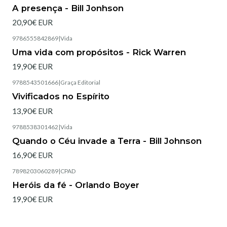
Esgotado
A presença - Bill Jonhson
20,90€ EUR
9786555842869
|
Vida
Esgotado
Uma vida com propósitos - Rick Warren
19,90€ EUR
9788543501666
|
Graça Editorial
Esgotado
Vivificados no Espírito
13,90€ EUR
9788538301462
|
Vida
Esgotado
Quando o Céu invade a Terra - Bill Johnson
16,90€ EUR
7898203060289
|
CPAD
Heróis da fé - Orlando Boyer
19,90€ EUR