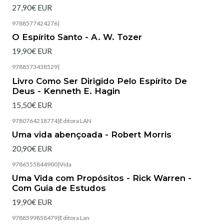
27,90€ EUR
9788577424276
|
Esgotado
O Espírito Santo - A. W. Tozer
19,90€ EUR
9788573438529
|
Esgotado
Livro Como Ser Dirigido Pelo Espírito De
Deus - Kenneth E. Hagin
15,50€ EUR
9780764218774
|
Editora LAN
Esgotado
Uma vida abençoada - Robert Morris
20,90€ EUR
9786555844900
|
Vida
Esgotado
Uma Vida com Propósitos - Rick Warren -
Com Guia de Estudos
19,90€ EUR
9788599858479
|
Editora Lan