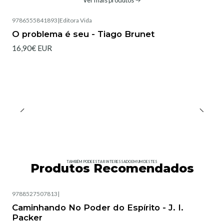
Ver mais produtos
9786555841893
|
Editora Vida
O problema é seu - Tiago Brunet
16,90€ EUR
TAMBÉM PODE ESTAR INTERESSADO EM UM DESTES
Produtos Recomendados
9788527507813
|
Esgotado
Caminhando No Poder do Espírito - J. I.
Packer