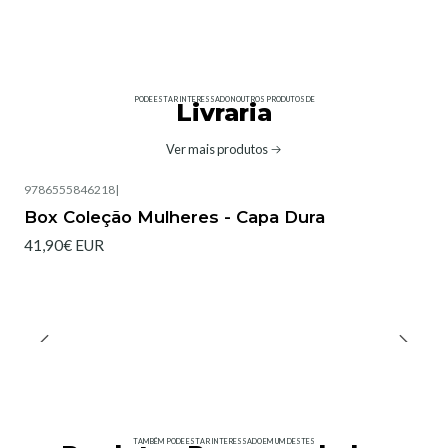
PODE ESTAR INTERESSADO NOUTROS PRODUTOS DE
Livraria
Ver mais produtos
9786555846218
|
Box Coleção Mulheres - Capa Dura
41,90€ EUR
TAMBÉM PODE ESTAR INTERESSADO EM UM DESTES