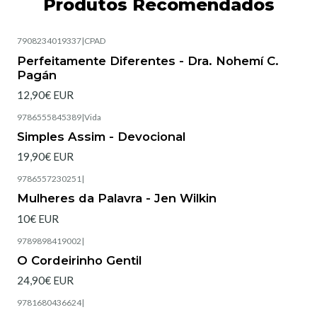
Produtos Recomendados
7908234019337
|
CPAD
Esgotado
Perfeitamente Diferentes - Dra. Nohemí C.
Pagán
12,90€ EUR
9786555845389
|
Vida
Simples Assim - Devocional
19,90€ EUR
9786557230251
|
Esgotado
Mulheres da Palavra - Jen Wilkin
10€ EUR
9789898419002
|
Esgotado
O Cordeirinho Gentil
24,90€ EUR
9781680436624
|
Esgotado