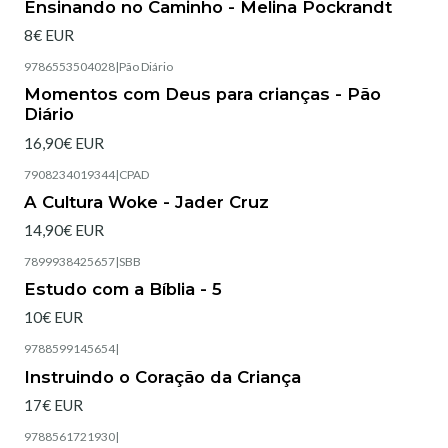
Ensinando no Caminho - Melina Pockrandt
8€ EUR
9786553504028
|
Pão Diário
Esgotado
Momentos com Deus para crianças - Pão
Diário
16,90€ EUR
7908234019344
|
CPAD
Esgotado
A Cultura Woke - Jader Cruz
14,90€ EUR
7899938425657
|
SBB
Estudo com a Bíblia - 5
10€ EUR
9788599145654
|
Esgotado
Instruindo o Coração da Criança
17€ EUR
9788561721930
|