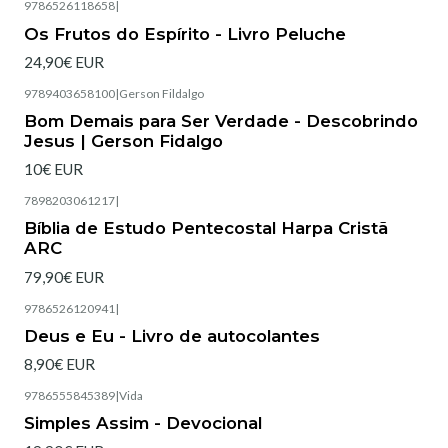
9786526118658
|
Esgotado
Os Frutos do Espírito - Livro Peluche
24,90€ EUR
9789403658100
|
Gerson Fildalgo
Bom Demais para Ser Verdade - Descobrindo
Jesus | Gerson Fidalgo
10€ EUR
7898203061217
|
Esgotado
Bíblia de Estudo Pentecostal Harpa Cristã
ARC
79,90€ EUR
9786526120941
|
Esgotado
Deus e Eu - Livro de autocolantes
8,90€ EUR
9786555845389
|
Vida
Simples Assim - Devocional