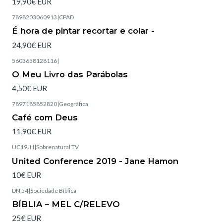
19,90€ EUR
7898203060913
|
CPAD
É hora de pintar recortar e colar -
24,90€ EUR
5603658128116
|
Esgotado
O Meu Livro das Parábolas
4,50€ EUR
7897185852820
|
Geográfica
Esgotado
Café com Deus
11,90€ EUR
UC19JH
|
Sobrenatural TV
United Conference 2019 - Jane Hamon
10€ EUR
DN 54
|
Sociedade Bíblica
Esgotado
BÍBLIA – MEL C/RELEVO
25€ EUR