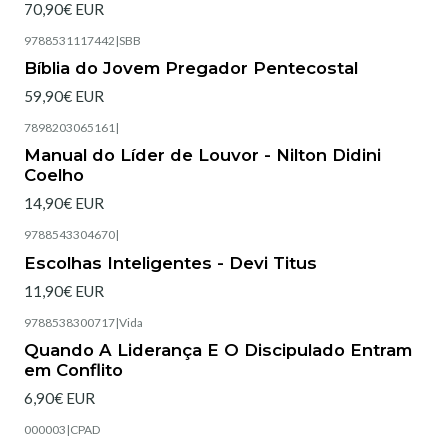
70,90€ EUR
9788531117442
|
SBB
Esgotado
Bíblia do Jovem Pregador Pentecostal
59,90€ EUR
7898203065161
|
Esgotado
Manual do Líder de Louvor - Nilton Didini
Coelho
14,90€ EUR
9788543304670
|
Esgotado
Escolhas Inteligentes - Devi Titus
11,90€ EUR
9788538300717
|
Vida
Esgotado
Quando A Liderança E O Discipulado Entram
em Conflito
6,90€ EUR
000003
|
CPAD
Esgotado