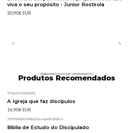
viva o seu propósito - Junior Rostirola
30,90€ EUR
TAMBÉM PODE ESTAR INTERESSADO EM UM DESTES
Produtos Recomendados
9786555842838
|
Esgotado
A Igreja que faz discípulos
16,90€ EUR
7899938410486
|
Sociedade Bíblica
Esgotado
Bíblia de Estudo do Discipulado