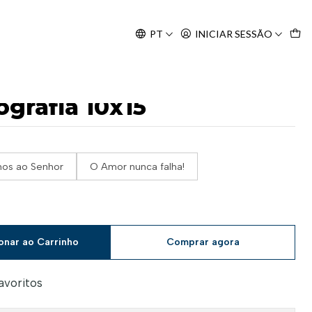
Agosto, às 10H.
PT
INICIAR SESSÃO
grafia 10x15
emos ao Senhor
O Amor nunca falha!
onar ao Carrinho
Comprar agora
favoritos