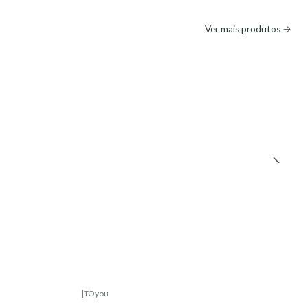
Ver mais produtos
|
TOyou
Esgotado