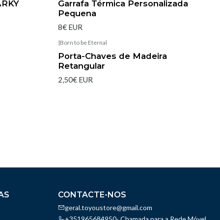
ARKY
Garrafa Térmica Personalizada
Pequena
8€ EUR
|
Born to be Eternal
Porta-Chaves de Madeira
Retangular
2,50€ EUR
AS
CONTACTE-NOS
geral.toyoustore@gmail.com
+351965684950- Chamada para a Rede Móvel