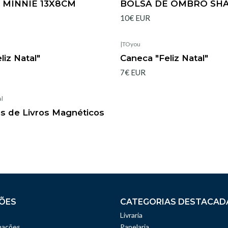
 MINNIE 13X8CM
BOLSA DE OMBRO SH
10€ EUR
|
TOyou
Esgotado
liz Natal"
Caneca "Feliz Natal"
7€ EUR
al
s de Livros Magnéticos
ÕES
CATEGORIAS DESTACAD
Livraria
mações
Papelaria