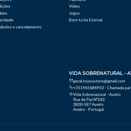
ições
Vídeo
kies
Jogos
vacidade
Born to be Eternal
embolso e cancelamento
VIDA SOBRENATURAL - A
geral.toyoustore@gmail.com
+351965684950 - Chamada para
Vida Sobrenatural - Aveiro
Rua da Paz Nº263
3800-587 Aveiro
Aveiro - Portugal