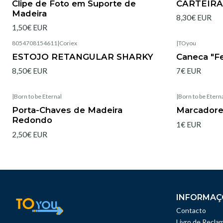
Clipe de Foto em Suporte de
CARTEIRA
Madeira
8,30€ EUR
1,50€ EUR
8054708154611
|
Coriex
|
TOyou
Esgotado
Esgotado
ESTOJO RETANGULAR SHARKY
Caneca "Fe
8,50€ EUR
7€ EUR
|
Born to be Eternal
|
Born to be Etern
Esgotado
Esgotado
Porta-Chaves de Madeira
Marcadore
Redondo
1€ EUR
2,50€ EUR
INFORMAÇ
Contacto
Livro de Recla