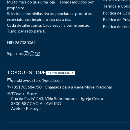
Muito mais do que uma loja — somos movidos por
Termos e Cond
propósito.
Política de Coo
Selecionamos bíblias, livros, papelaria e produtos
especiais para inspirar o teu dia a dia.
Política de Pri
Cada detalhe conta. Cada escolha tem intenção.
Politica de re
Tudo, pensado para ti.
NIF: 267380062
Siga-nos
TOYOU - STORE
PONTO DE RECOLHA
geral.toyoustore@gmail.com
+351965684950 - Chamada para a Rede Móvel Nacional
TOyou - Store
Rua da Paz Nº 263, Vida Sobrenatural - Igreja Crista
3800-587 CACIA - AVEIRO
Aveiro - Portugal