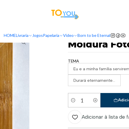
tas a partir do dia 5 de Agosto, serão processadas apenas a partir do dia 11 de 
Início
Acessórios
Moldura Fotografia 10x15
HOME
Livraria
Jogos
Papelaria
Vídeo
Born to be Eternal
|
Moldura Foto
TEMA
Eu e a minha família servir
Durará eternamente...
Adici
Quantidade
Adicionar à lista de 