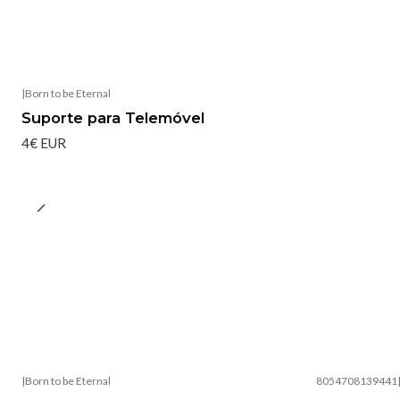
|
Born to be Eternal
Suporte para Telemóvel
4€ EUR
|
Born to be Eternal
8054708139441
Esgotado