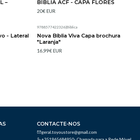
L –
BÍBLIA ACF - CAPA FLORES
20€ EUR
9788577422326
|
Biblica
Esgotado
o - Lateral
Nova Bíblia Viva Capa brochura
"Laranja"
16,99€ EUR
AS
CONTACTE-NOS
geral.toyoustore@gmail.com
+351965684950- Chamada para a Rede Móvel