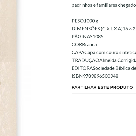
padrinhos e familiares chegados
PESO1000 g
DIMENSÕES (C X L X A)16 × 2
PÁGINAS1085
CORBranca
CAPACapa com couro sintétic
TRADUÇÃOAlmeida Corrigid
EDITORASociedade Bíblica de
ISBN9789896500948
PARTILHAR ESTE PRODUTO