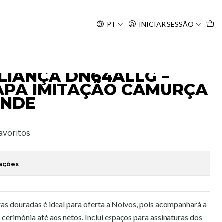
Agosto, às 10H.
PT
INICIAR SESSÃO
URÇA | LETRA GRANDE
ALIANÇA DN64ALLG –
APA IMITAÇÃO CAMURÇA
ANDE
favoritos
zações
as douradas é ideal para oferta a Noivos, pois acompanhará a
a cerimónia até aos netos. Inclui espaços para assinaturas dos