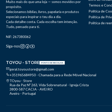
Muito mais do que uma loja — somos movidos por
Termos e Cond
propósito.
Política de Coo
Selecionamos bíblias, livros, papelaria e produtos
especiais para inspirar o teu dia a dia.
Política de Pri
Cada detalhe conta. Cada escolha tem intenção.
Politica de re
Tudo, pensado para ti.
NIF: 267380062
Siga-nos
TOYOU - STORE
PONTO DE RECOLHA
geral.toyoustore@gmail.com
+351965684950 - Chamada para a Rede Móvel Nacional
TOyou - Store
Rua da Paz Nº 263, Vida Sobrenatural - Igreja Crista
3800-587 CACIA - AVEIRO
Aveiro - Portugal