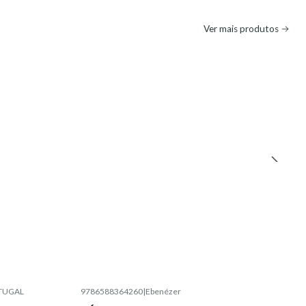
Ver mais produtos
RTUGAL
9786588364260
|
Ebenéze r
Esgotado