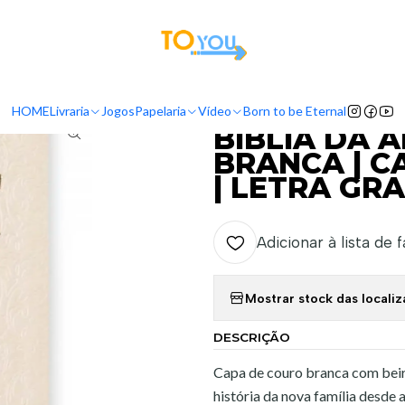
tas a partir do dia 5 de Agosto, serão processadas apenas a partir do dia 11 de 
BÍBLIA DA ALIANÇA DN64ALLG – BRANCA | CAPA IMITAÇÃO CAM
HOME
Livraria
Jogos
Papelaria
Vídeo
Born to be Eternal
|
BÍBLIA DA 
BRANCA | C
| LETRA GR
Adicionar à lista de 
Mostrar stock das locali
DESCRIÇÃO
Capa de couro branca com beir
história da nova família desde 