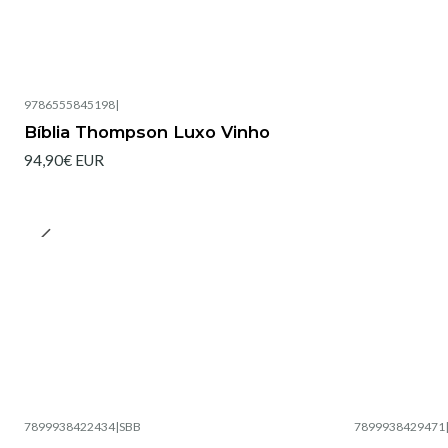
9786555845198
|
Bíblia Thompson Luxo Vinho
94,90€ EUR
7899938422434
|
SBB
7899938429471
Esgotado