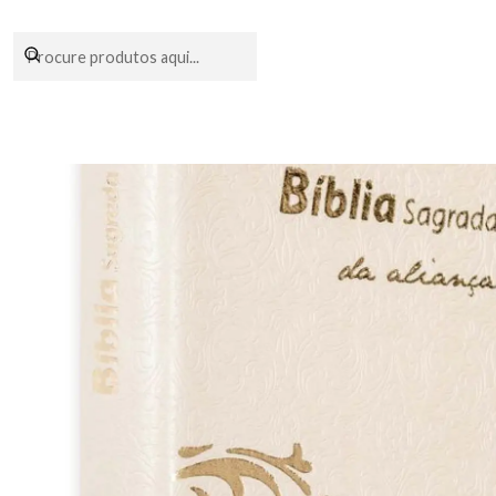
Encomendas fei
Início
Livraria
Bíblias