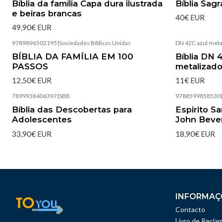
Bíblia da família Capa dura ilustrada
Bíblia Sag
e beiras brancas
40€ EUR
49,90€ EUR
9789896502195
|
Sociedades Bíblicas Unidas
DN 42C azul meta
Esgotado
BÍBLIA DA FAMÍLIA EM 100
Bíblia DN 
PASSOS
metalizado
12,50€ EUR
11€ EUR
7899938406397
|
SBB
9788599858530
Esgotado
Esgotado
Bíblia das Descobertas para
Espirito S
Adolescentes
John Beve
33,90€ EUR
18,90€ EUR
INFORMAÇ
Contacto
Livro de Recla