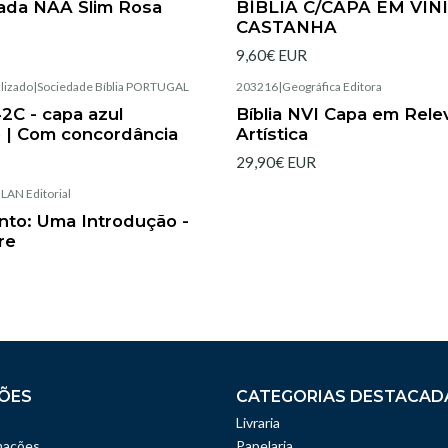
rada NAA Slim Rosa
BÍBLIA C/CAPA EM VINI
CASTANHA
9,60€ EUR
lizado
|
Sociedade Bíblia PORTUGAL
203216
|
Geográfica Editora
Esgotado
42C - capa azul
Bíblia NVI Capa em Relev
 | Com concordância
Artística
29,90€ EUR
|
LAN Editorial
anto: Uma Introdução -
re
ÕES
CATEGORIAS DESTACAD
Livraria
mações
Papelaria