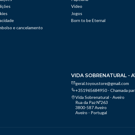
ições
Vídeo
kies
Jogos
vacidade
Born to be Eternal
embolso e cancelamento
VIDA SOBRENATURAL - A
geral.toyoustore@gmail.com
+351965684950 - Chamada para
Vida Sobrenatural - Aveiro
Rua da Paz Nº263
3800-587 Aveiro
Aveiro - Portugal