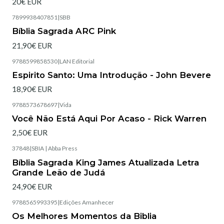
20€ EUR
7899938407851
|
SBB
Esgotado
Bíblia Sagrada ARC Pink
21,90€ EUR
9788599858530
|
LAN Editorial
Esgotado
Espirito Santo: Uma Introdução - John Bevere
18,90€ EUR
9788573678697
|
Vida
Esgotado
Você Não Está Aqui Por Acaso - Rick Warren
2,50€ EUR
37848
|
SBIA | Abba Press
Esgotado
Bíblia Sagrada King James Atualizada Letra
Grande Leão de Judá
24,90€ EUR
9788565993395
|
Edições Amanhecer
Esgotado
Os Melhores Momentos da Biblia