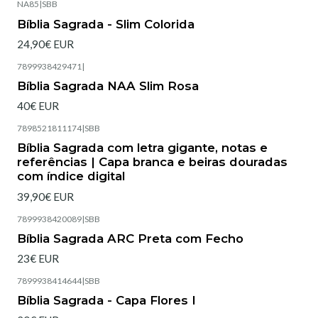
NA85
|
SBB
Esgotado
Bíblia Sagrada - Slim Colorida
24,90€ EUR
7899938429471
|
Bíblia Sagrada NAA Slim Rosa
40€ EUR
7898521811174
|
SBB
Esgotado
Bíblia Sagrada com letra gigante, notas e
referências | Capa branca e beiras douradas
com índice digital
39,90€ EUR
7899938420089
|
SBB
Esgotado
Bíblia Sagrada ARC Preta com Fecho
23€ EUR
7899938414644
|
SBB
Esgotado
Bíblia Sagrada - Capa Flores I