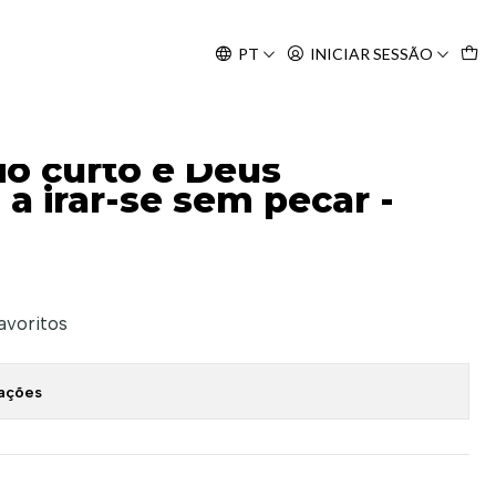
Agosto, às 10H.
PT
INICIAR SESSÃO
se sem pecar - Lisa Bevere
io curto e Deus
a irar-se sem pecar -
favoritos
zações