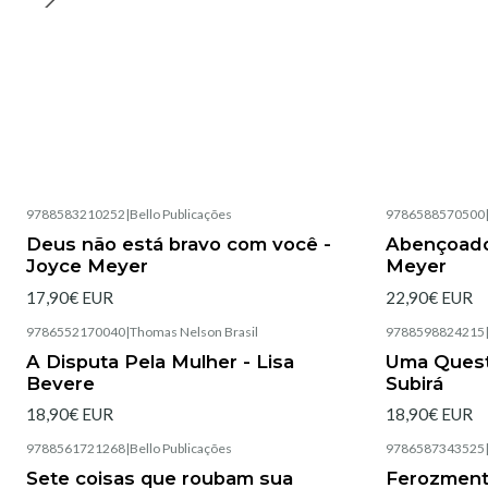
9788583210252
|
Bello Publicações
9786588570500
Esgotado
Esgotado
Deus não está bravo com você -
Abençoado
Joyce Meyer
Meyer
17,90€ EUR
22,90€ EUR
9786552170040
|
Thomas Nelson Brasil
9788598824215
Esgotado
A Disputa Pela Mulher - Lisa
Uma Quest
Bevere
Subirá
18,90€ EUR
18,90€ EUR
9788561721268
|
Bello Publicações
9786587343525
Esgotado
Esgotado
Sete coisas que roubam sua
Ferozment