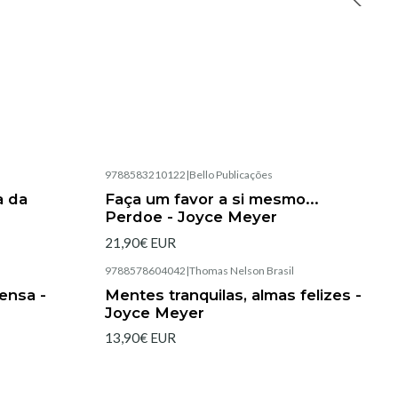
9788583210122
|
Bello Publicações
Esgotado
a da
Faça um favor a si mesmo...
Perdoe - Joyce Meyer
21,90€ EUR
9788578604042
|
Thomas Nelson Brasil
Esgotado
ensa -
Mentes tranquilas, almas felizes -
Joyce Meyer
13,90€ EUR