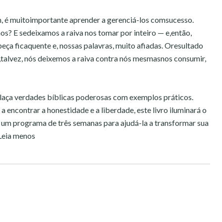
im, é muitoimportante aprender a gerenciá-los comsucesso.
? E sedeixamos a raiva nos tomar por inteiro — e,então,
ça ficaquente e, nossas palavras, muito afiadas. Oresultado
,talvez, nós deixemos a raiva contra nós mesmasnos consumir,
laça verdades bíblicas poderosas com exemplos práticos.
a encontrar a honestidade e a liberdade, este livro iluminará o
 um programa de três semanas para ajudá-la a transformar sua
 Leia menos