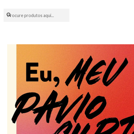
Encomendas fei
Início
Livraria
Livros
Vi