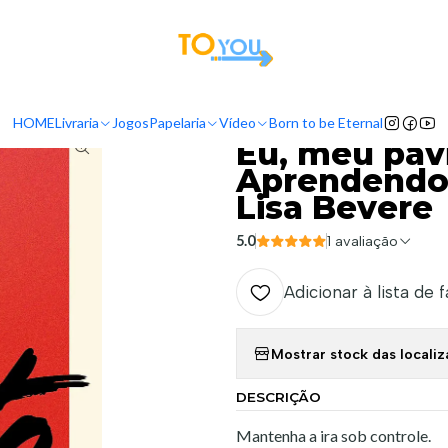
tas a partir do dia 5 de Agosto, serão processadas apenas a partir do dia 11 de 
da Cristã
Motivação
Eu, meu pavio curto e Deus Aprendendo a irar-
HOME
Livraria
Jogos
Papelaria
Vídeo
Born to be Eternal
|
Eu, meu pav
Aprendendo 
Lisa Bevere
5.0
1 avaliação
Adicionar à lista de 
Mostrar stock das locali
DESCRIÇÃO
Mantenha a ira sob controle.