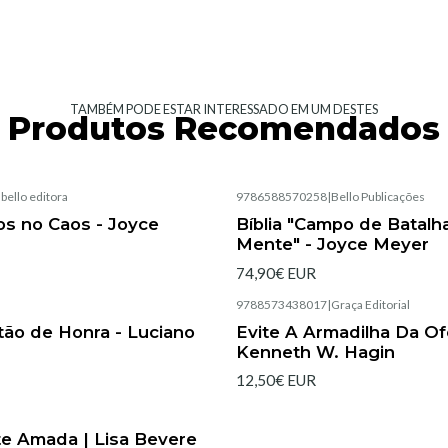
TAMBÉM PODE ESTAR INTERESSADO EM UM DESTES
Produtos Recomendados
|
bello editora
9786588570258
|
Bello Publicações
Esgotado
s no Caos - Joyce
Bíblia "Campo de Batalh
Mente" - Joyce Meyer
74,90€ EUR
|
9788573438017
|
Graça Editorial
Esgotado
ão de Honra - Luciano
Evite A Armadilha Da Of
Kenneth W. Hagin
12,50€ EUR
|
e Amada | Lisa Bevere