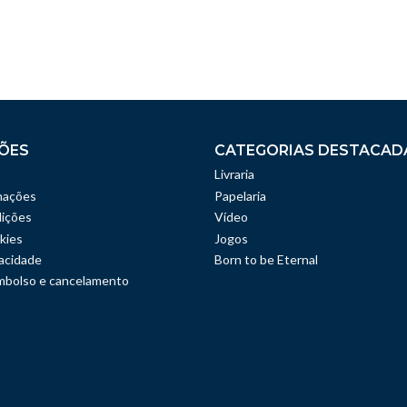
ÕES
CATEGORIAS DESTACAD
Livraria
mações
Papelaria
ições
Vídeo
kies
Jogos
vacidade
Born to be Eternal
embolso e cancelamento